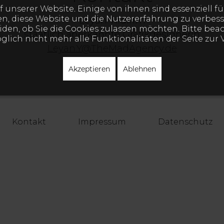
 unserer Website. Einige von ihnen sind essenziell für
, diese Website und die Nutzererfahrung zu verbesse
Leyan Yildirim
den, ob Sie die Cookies zulassen möchten. Bitte beach
staatlich anerkannte Grafikdesignerin
ich nicht mehr alle Funktionalitäten der Seite zur 
Leyan.Y@TheMadAgency.de
Akzeptieren
Ablehnen
Kontakt
Impressum
Datenschutz