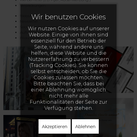
Verpackungen
Wir benutzen Cookies
Website
Newsletter
Social-Media-Content
Wir nutzen Cookies auf unserer
Auftritt im Internet
Website. Einige von ihnen sind
Bildsprache
essenziell für den Betrieb der
Seite, während andere uns
helfen, diese Website und die
Nutzererfahrung zu verbessern
(Tracking Cookies). Sie können
selbst entscheiden, ob Sie die
Cookies zulassen möchten.
Bitte beachten Sie, dass bei
einer Ablehnung womöglich
nicht mehr alle
Funktionalitäten der Seite zur
Verfügung stehen.
Akzeptieren
Ablehnen